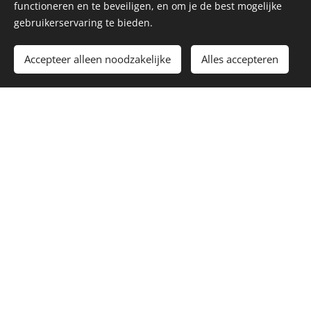
functioneren en te beveiligen, en om je de best mogelijke
gebruikerservaring te bieden.
Er hangt weer muziek
Accepteer alleen noodzakelijke
Alles accepteren
in de lucht
Zin in supercoole muzieklessen op diverse
DEZE LINK
instrumenten? Klik dan vlug door via
Koninklijke fanfare 'De Verenigde Vrienden'
Overmere
— WILD VAN MUZIEK —