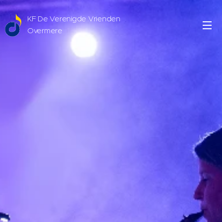
KF De Verenigde Vrienden
Overmere